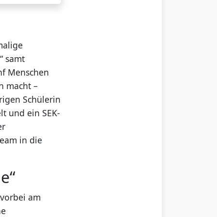
malige
“ samt
ünf Menschen
ch macht –
rigen Schülerin
lt und ein SEK-
er
ream in die
he“
 vorbei am
he