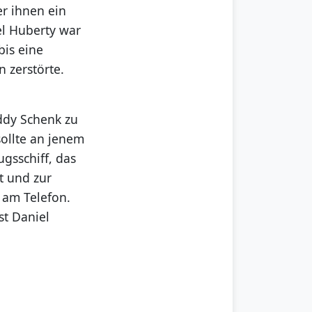
er ihnen ein
el Huberty war
bis eine
 zerstörte.
ddy Schenk zu
sollte an jenem
gsschiff, das
t und zur
 am Telefon.
st Daniel