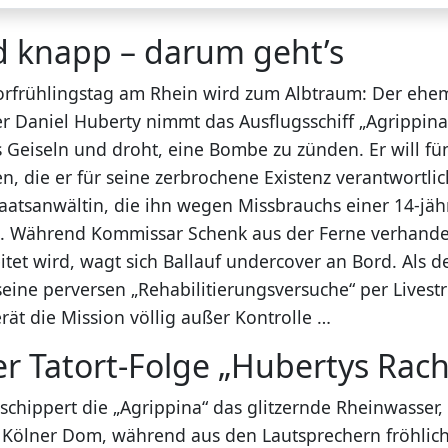
d knapp – darum geht’s
orfrühlingstag am Rhein wird zum Albtraum: Der ehe
r Daniel Huberty nimmt das Ausflugsschiff „Agrippina
s Geiseln und droht, eine Bombe zu zünden. Er will f
n, die er für seine zerbrochene Existenz verantwortli
taatsanwältin, die ihn wegen Missbrauchs einer 14-jäh
eß. Während Kommissar Schenk aus der Ferne verhande
itet wird, wagt sich Ballauf undercover an Bord. Als d
eine perversen „Rehabilitierungsversuche“ per Livest
rät die Mission völlig außer Kontrolle …
er Tatort-Folge „Hubertys Rac
hschippert die „Agrippina“ das glitzernde Rheinwasser,
 Kölner Dom, während aus den Lautsprechern fröhlic