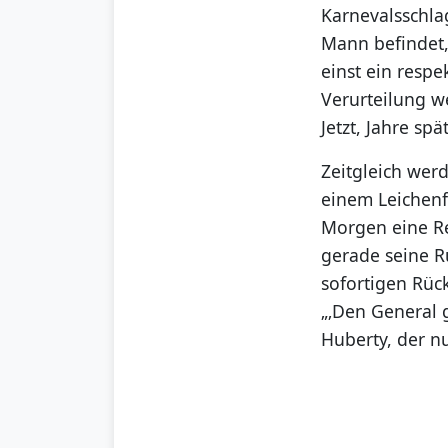
Karnevalsschla
Mann befindet,
einst ein respe
Verurteilung w
Jetzt, Jahre sp
Zeitgleich wer
einem Leichenf
Morgen eine Re
gerade seine R
sofortigen Rüc
„‚Den General g
Huberty, der 