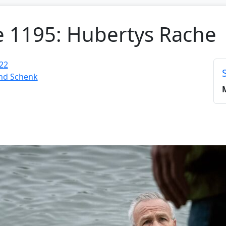
ge 1195: Hubertys Rache
22
und Schenk