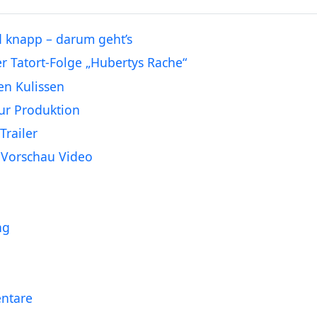
 knapp – darum geht’s
er Tatort-Folge „Hubertys Rache“
en Kulissen
ur Produktion
Trailer
Vorschau Video
ng
ntare