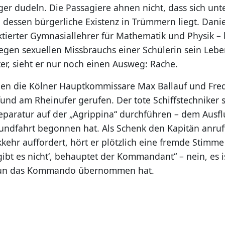
ger dudeln. Die Passagiere ahnen nicht, dass sich unt
 dessen bürgerliche Existenz in Trümmern liegt. Dani
ktierter Gymnasiallehrer für Mathematik und Physik – 
egen sexuellen Missbrauchs einer Schülerin sein Leben
äter, sieht er nur noch einen Ausweg: Rache.
den die Kölner Hauptkommissare Max Ballauf und Fre
und am Rheinufer gerufen. Der tote Schiffstechniker 
paratur auf der „Agrippina“ durchführen – dem Ausflu
undfahrt begonnen hat. Als Schenk den Kapitän anruf
kkehr auffordert, hört er plötzlich eine fremde Stimme
ibt es nicht‘, behauptet der Kommandant“ – nein, es i
nun das Kommando übernommen hat.