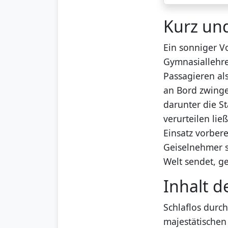
Kurz un
Ein sonniger V
Gymnasiallehre
Passagieren al
an Bord zwinge
darunter die S
verurteilen li
Einsatz vorbere
Geiselnehmer s
Welt sendet, ge
Inhalt d
Schlaflos durc
majestätischen