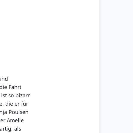
 und
die Fahrt
st so bizarr
, die er für
enja Poulsen
ter Amelie
rtig, als