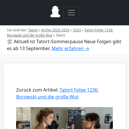
Sie sind hier:
Tatort
»
Archiv 2020-202X
»
2023
»
Tatort Folge 1236:
Borowski und die große Wut
»
Tatort
🏖️ Aktuell ist Tatort-Sommerpause
Neue Folgen gibt
es ab 13 September.
Mehr erfahren →
Zurück zum Artikel:
Tatort Folge 1236:
Borowski und die große Wut