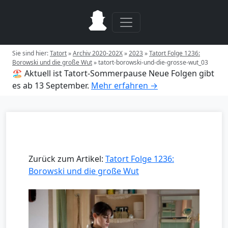
Sie sind hier:
Tatort
»
Archiv 2020-202X
»
2023
»
Tatort Folge 1236:
Borowski und die große Wut
»
tatort-borowski-und-die-grosse-wut_03
🏖️ Aktuell ist Tatort-Sommerpause
Neue Folgen gibt
es ab 13 September.
Mehr erfahren →
Zurück zum Artikel:
Tatort Folge 1236:
Borowski und die große Wut