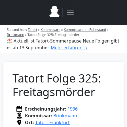
Sie sind hier:
Tatort
»
Kommissare
»
Kommissare im Ruhestand
»
Brinkmann
»
Tatort Folge 325: Freitagsmörder
🏖️ Aktuell ist Tatort-Sommerpause
Neue Folgen gibt
es ab 13 September.
Mehr erfahren →
Tatort Folge 325:
Freitagsmörder
Erscheinungsjahr:
1996
Kommissar:
Brinkmann
Ort:
Tatort Frankfurt