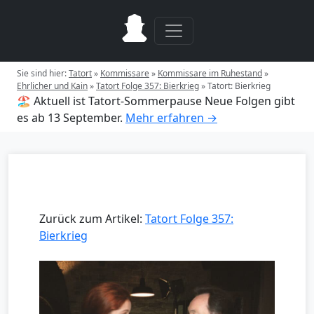
Sie sind hier:
Tatort
»
Kommissare
»
Kommissare im Ruhestand
»
Ehrlicher und Kain
»
Tatort Folge 357: Bierkrieg
»
Tatort: Bierkrieg
🏖️ Aktuell ist Tatort-Sommerpause
Neue Folgen gibt
es ab 13 September.
Mehr erfahren →
Zurück zum Artikel:
Tatort Folge 357:
Bierkrieg