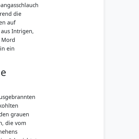
opangasschlauch
hrend die
en auf
aus Intrigen,
r Mord
in ein
le
ausgebrannten
rkohlten
 den grauen
n, die vom
chehens