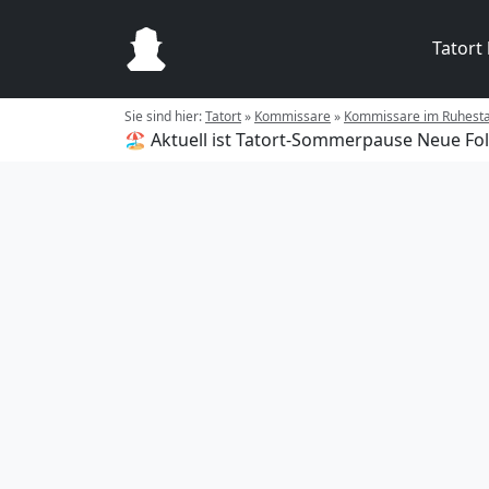
Tatort
Sie sind hier:
Tatort
»
Kommissare
»
Kommissare im Ruhest
🏖️ Aktuell ist Tatort-Sommerpause
Neue Fol