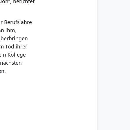
ion“, berichtet
er Berufsjahre
an ihm,
überbringen
m Tod ihrer
ein Kollege
 nächsten
en.