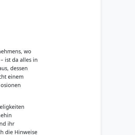
rnehmens, wo
 ist da alles in
aus, dessen
icht einem
losionen
eligkeiten
nehin
nd ihr
ch die Hinweise