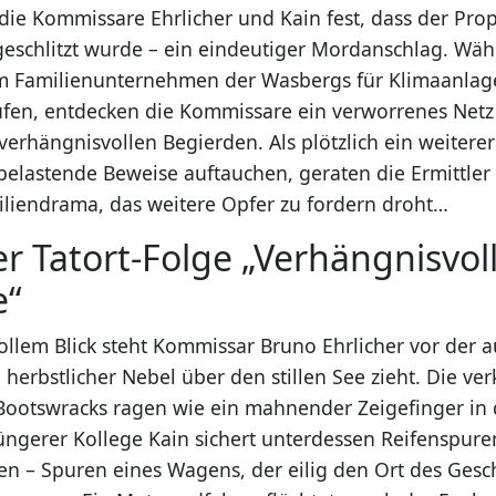
n die Kommissare Ehrlicher und Kain fest, dass der Pr
fgeschlitzt wurde – ein eindeutiger Mordanschlag. Wä
im Familienunternehmen der Wasbergs für Klimaanlag
fen, entdecken die Kommissare ein verworrenes Netz 
verhängnisvollen Begierden. Als plötzlich ein weitere
belastende Beweise auftauchen, geraten die Ermittler 
iliendrama, das weitere Opfer zu fordern droht…
er Tatort-Folge „Verhängnisvol
e“
llem Blick steht Kommissar Bruno Ehrlicher vor der 
herbstlicher Nebel über den stillen See zieht. Die ve
Bootswracks ragen wie ein mahnender Zeigefinger in
üngerer Kollege Kain sichert unterdessen Reifenspure
en – Spuren eines Wagens, der eilig den Ort des Ges