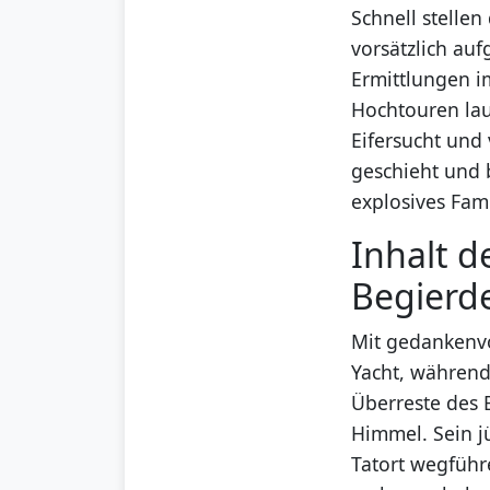
Schnell stelle
vorsätzlich au
Ermittlungen 
Hochtouren lau
Eifersucht und 
geschieht und 
explosives Fam
Inhalt d
Begierd
Mit gedankenvo
Yacht, während 
Überreste des 
Himmel. Sein j
Tatort wegführ