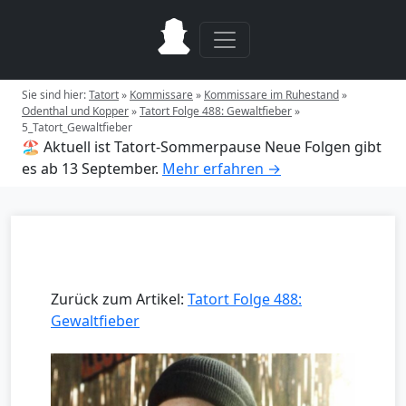
Sie sind hier:
Tatort
»
Kommissare
»
Kommissare im Ruhestand
»
Odenthal und Kopper
»
Tatort Folge 488: Gewaltfieber
»
5_Tatort_Gewaltfieber
🏖️ Aktuell ist Tatort-Sommerpause
Neue Folgen gibt
es ab 13 September.
Mehr erfahren →
Zurück zum Artikel:
Tatort Folge 488:
Gewaltfieber