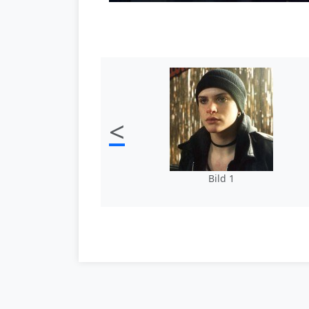
<
Bild 1