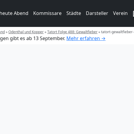
 heute Abend
Kommissare
Städte
Darsteller
Verein
and
»
Odenthal und Kopper
»
Tatort Folge 488: Gewaltfieber
»
tatort-gewaltfieber
gen gibt es ab 13 September.
Mehr erfahren →