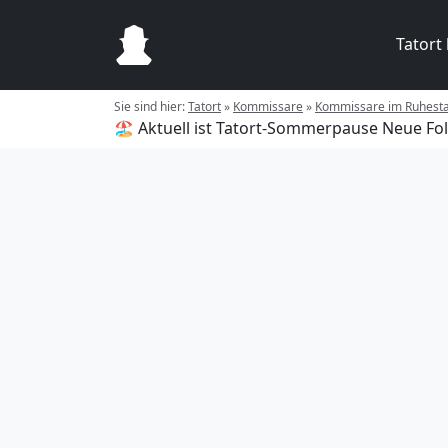
Tatort
Sie sind hier:
Tatort
»
Kommissare
»
Kommissare im Ruhest
🏖️ Aktuell ist Tatort-Sommerpause
Neue Fol