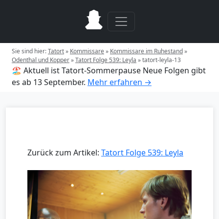
Sie sind hier:
Tatort
»
Kommissare
»
Kommissare im Ruhestand
»
Odenthal und Kopper
»
Tatort Folge 539: Leyla
»
tatort-leyla-13
🏖️ Aktuell ist Tatort-Sommerpause
Neue Folgen gibt
es ab 13 September.
Mehr erfahren →
Zurück zum Artikel:
Tatort Folge 539: Leyla