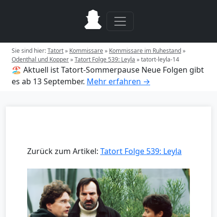
Sie sind hier:
Tatort
»
Kommissare
»
Kommissare im Ruhestand
»
Odenthal und Kopper
»
Tatort Folge 539: Leyla
»
tatort-leyla-14
🏖️ Aktuell ist Tatort-Sommerpause
Neue Folgen gibt
es ab 13 September.
Mehr erfahren →
Zurück zum Artikel:
Tatort Folge 539: Leyla