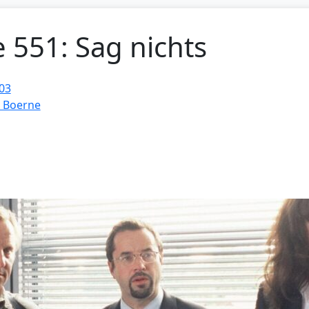
e 551: Sag nichts
03
d Boerne