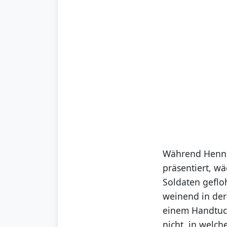
Während Henne
präsentiert, wä
Soldaten gefloh
weinend in der 
einem Handtuch
nicht, in welch