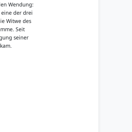
nden Wendung:
eine der drei
die Witwe des
timme. Seit
igung seiner
 kam.