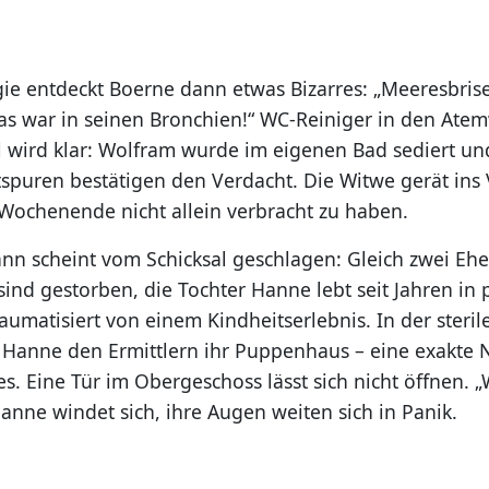
gie entdeckt Boerne dann etwas Bizarres: „Meeresbrise
s war in seinen Bronchien!“ WC-Reiniger in den Ate
l wird klar: Wolfram wurde im eigenen Bad sediert un
spuren bestätigen den Verdacht. Die Witwe gerät ins V
s Wochenende nicht allein verbracht zu haben.
nn scheint vom Schicksal geschlagen: Gleich zwei Eh
ind gestorben, die Tochter Hanne lebt seit Jahren in 
aumatisiert von einem Kindheitserlebnis. In der ster
gt Hanne den Ermittlern ihr Puppenhaus – eine exakte
s. Eine Tür im Obergeschoss lässt sich nicht öffnen. „W
anne windet sich, ihre Augen weiten sich in Panik.