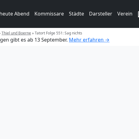
 heute Abend
Kommissare
Städte
Darsteller
Verein
»
Thiel und Boerne
»
Tatort Folge 551: Sag nichts
gen gibt es ab 13 September.
Mehr erfahren →