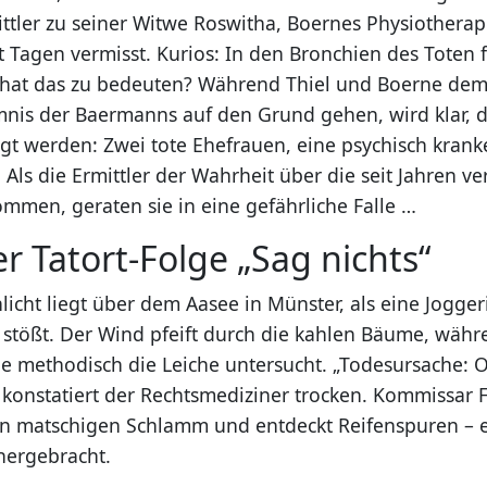
ittler zu seiner Witwe Roswitha, Boernes Physiotherap
t Tagen vermisst. Kurios: In den Bronchien des Toten 
 hat das zu bedeuten? Während Thiel und Boerne de
nis der Baermanns auf den Grund gehen, wird klar, 
lgt werden: Zwei tote Ehefrauen, eine psychisch krank
. Als die Ermittler der Wahrheit über die seit Jahren v
mmen, geraten sie in eine gefährliche Falle …
er Tatort-Folge „Sag nichts“
icht liegt über dem Aasee in Münster, als eine Jogger
 stößt. Der Wind pfeift durch die kahlen Bäume, währe
ne methodisch die Leiche untersucht. „Todesursache: 
 konstatiert der Rechtsmediziner trocken. Kommissar F
en matschigen Schlamm und entdeckt Reifenspuren – 
hergebracht.