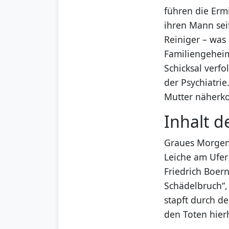
führen die Erm
ihren Mann sei
Reiniger – was
Familiengeheim
Schicksal verfo
der Psychiatrie
Mutter näherko
Inhalt d
Graues Morgenl
Leiche am Ufer
Friedrich Boer
Schädelbruch“,
stapft durch d
den Toten hier