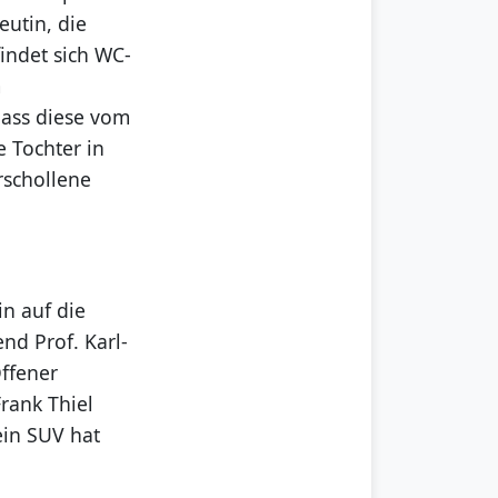
eutin, die
findet sich WC-
m
dass diese vom
e Tochter in
erschollene
in auf die
nd Prof. Karl-
Offener
rank Thiel
ein SUV hat