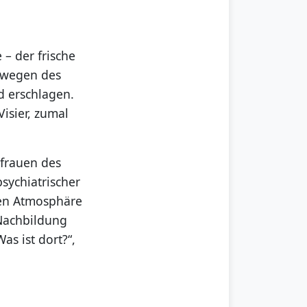
 – der frische
mwegen des
d erschlagen.
isier, zumal
efrauen des
psychiatrischer
ilen Atmosphäre
 Nachbildung
as ist dort?“,