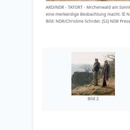
ARD/NDR - TATORT - Mrchenwald am Sonntag 
eine merkwrdige Beobachtung macht. © N
Bild: NDR/Christine Schrder. (S2) NDR Pres
Bild 2