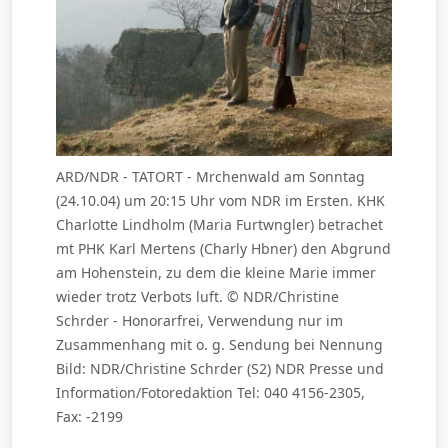
ARD/NDR - TATORT - Mrchenwald am Sonntag
(24.10.04) um 20:15 Uhr vom NDR im Ersten. KHK
Charlotte Lindholm (Maria Furtwngler) betrachet
mt PHK Karl Mertens (Charly Hbner) den Abgrund
am Hohenstein, zu dem die kleine Marie immer
wieder trotz Verbots luft. © NDR/Christine
Schrder - Honorarfrei, Verwendung nur im
Zusammenhang mit o. g. Sendung bei Nennung
Bild: NDR/Christine Schrder (S2) NDR Presse und
Information/Fotoredaktion Tel: 040 4156-2305,
Fax: -2199