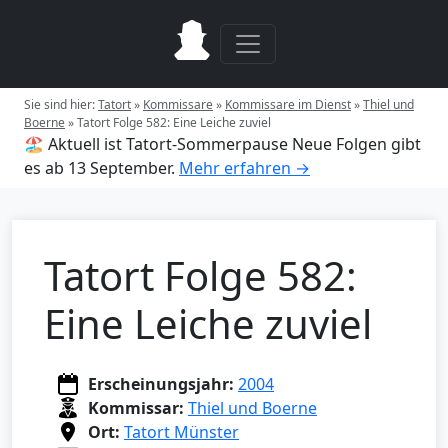
Sie sind hier:
Tatort
»
Kommissare
»
Kommissare im Dienst
»
Thiel und
Boerne
»
Tatort Folge 582: Eine Leiche zuviel
🏖️ Aktuell ist Tatort-Sommerpause
Neue Folgen gibt
es ab 13 September.
Mehr erfahren →
Tatort Folge 582:
Eine Leiche zuviel
Erscheinungsjahr:
2004
Kommissar:
Thiel und Boerne
Ort:
Tatort Münster