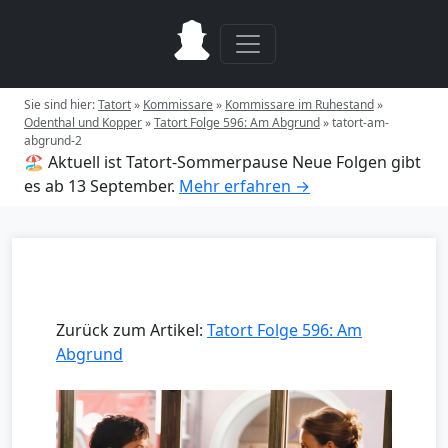
Sie sind hier:
Tatort
»
Kommissare
»
Kommissare im Ruhestand
»
Odenthal und Kopper
»
Tatort Folge 596: Am Abgrund
»
tatort-am-
abgrund-2
🏖️ Aktuell ist Tatort-Sommerpause
Neue Folgen gibt
es ab 13 September.
Mehr erfahren →
Zurück zum Artikel:
Tatort Folge 596: Am
Abgrund