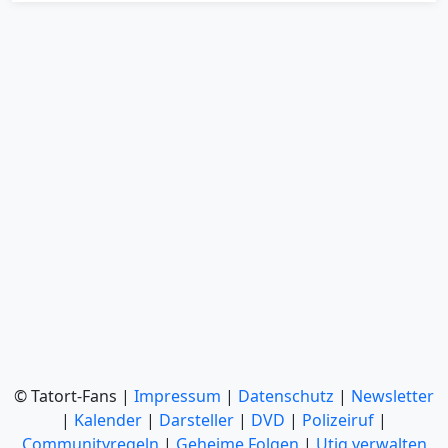
© Tatort-Fans |
Impressum
|
Datenschutz
|
Newsletter
|
Kalender
|
Darsteller
|
DVD
|
Polizeiruf
|
Communityregeln
|
Geheime Folgen
|
Utiq verwalten