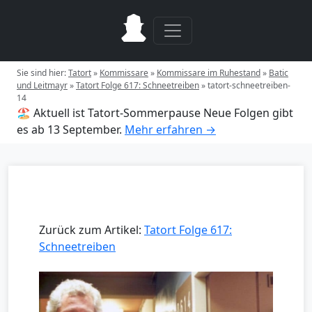
Sie sind hier:
Tatort
»
Kommissare
»
Kommissare im Ruhestand
»
Batic
und Leitmayr
»
Tatort Folge 617: Schneetreiben
»
tatort-schneetreiben-
14
🏖️ Aktuell ist Tatort-Sommerpause
Neue Folgen gibt
es ab 13 September.
Mehr erfahren →
Zurück zum Artikel:
Tatort Folge 617:
Schneetreiben