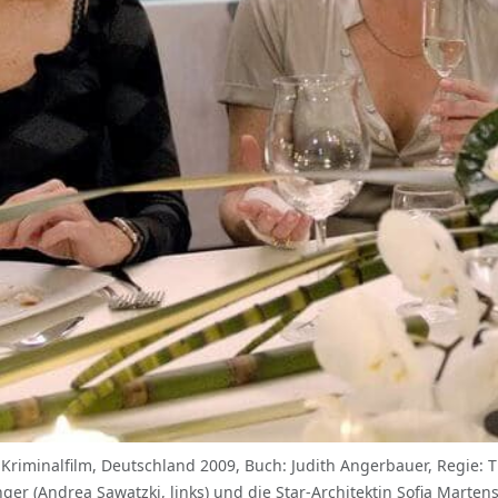
Kriminalfilm, Deutschland 2009, Buch: Judith Angerbauer, Regie: T
r (Andrea Sawatzki, links) und die Star-Architektin Sofia Martens 