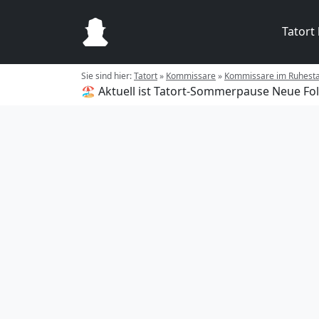
Tatort
Sie sind hier:
Tatort
»
Kommissare
»
Kommissare im Ruhest
🏖️ Aktuell ist Tatort-Sommerpause
Neue Fol