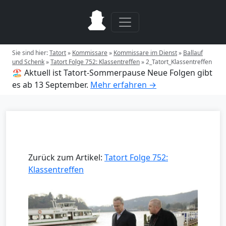
Sie sind hier:
Tatort
»
Kommissare
»
Kommissare im Dienst
»
Ballauf
und Schenk
»
Tatort Folge 752: Klassentreffen
»
2_Tatort_Klassentreffen
🏖️ Aktuell ist Tatort-Sommerpause
Neue Folgen gibt
es ab 13 September.
Mehr erfahren →
Zurück zum Artikel:
Tatort Folge 752:
Klassentreffen