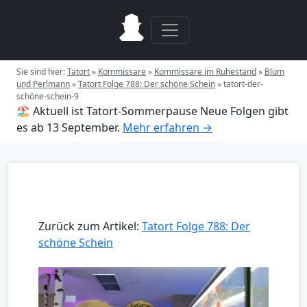
Sie sind hier:
Tatort
»
Kommissare
»
Kommissare im Ruhestand
»
Blum
und Perlmann
»
Tatort Folge 788: Der schöne Schein
»
tatort-der-
schöne-schein-9
🏖️ Aktuell ist Tatort-Sommerpause
Neue Folgen gibt
es ab 13 September.
Mehr erfahren →
Zurück zum Artikel:
Tatort Folge 788: Der
schöne Schein