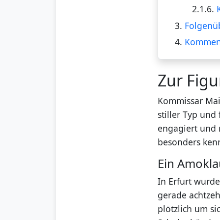
2.1.6.
3.
Folgenüb
4.
Kommen
Zur Figu
Kommissar Maik 
stiller Typ und
engagiert und m
besonders kennz
Ein Amoklau
In Erfurt wurd
gerade achtzeh
plötzlich um si