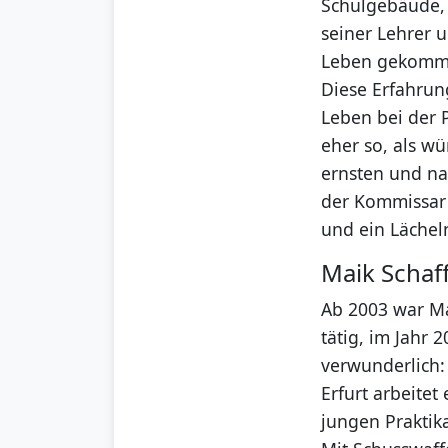
Schulgebäude, 
seiner Lehrer 
Leben gekomm
Diese Erfahrun
Leben bei der P
eher so, als w
ernsten und na
der Kommissar 
und ein Lächel
Maik Schaff
Ab 2003 war Mai
tätig, im Jahr
verwunderlich: 
Erfurt arbeite
jungen Praktik