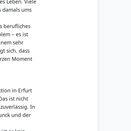
es Leben. Viele
rs damals ums
s berufliches
lem – es ist
einem sehr
t sich, dass
kurzen Moment
ion in Erfurt
as ist nicht
zuverlässig. In
unck und der