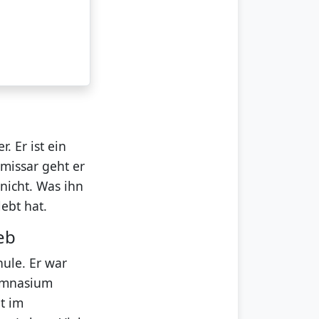
. Er ist ein
mmissar geht er
 nicht. Was ihn
lebt hat.
eb
hule. Er war
Gymnasium
ht im