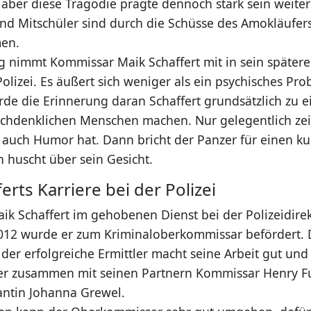
aber diese Tragödie prägte dennoch stark sein weiter
und Mitschüler sind durch die Schüsse des Amokläufe
en.
g nimmt Kommissar Maik Schaffert mit in sein spätere
olizei. Es äußert sich weniger als ein psychisches Prob
ürde die Erinnerung daran Schaffert grundsätzlich zu 
chdenklichen Menschen machen. Nur gelegentlich zeig
auch Humor hat. Dann bricht der Panzer für einen 
n huscht über sein Gesicht.
erts Karriere bei der Polizei
k Schaffert im gehobenen Dienst bei der Polizeidirekt
 2012 wurde er zum Kriminaloberkommissar befördert. D
der erfolgreiche Ermittler macht seine Arbeit gut und 
t er zusammen mit seinen Partnern Kommissar Henry F
antin Johanna Grewel.