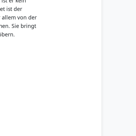
st er kein
t ist der
 allem von der
en. Sie bringt
öbern.