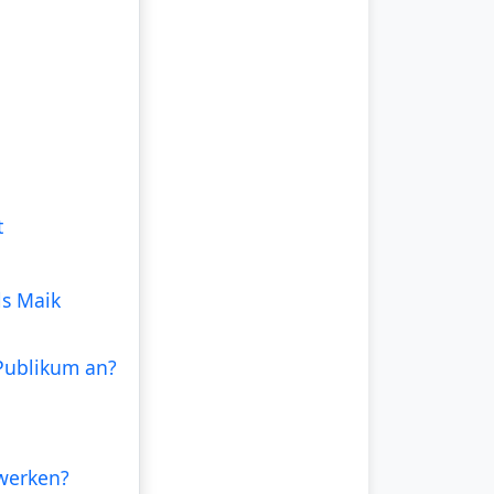
t
ls Maik
Publikum an?
zwerken?