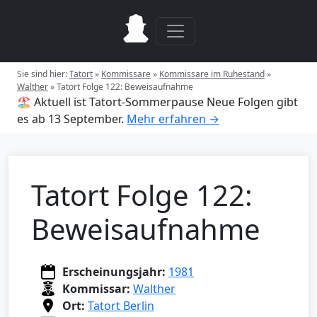
Sie sind hier:
Tatort
»
Kommissare
»
Kommissare im Ruhestand
»
Walther
»
Tatort Folge 122: Beweisaufnahme
🏖️ Aktuell ist Tatort-Sommerpause
Neue Folgen gibt
es ab 13 September.
Mehr erfahren →
Tatort Folge 122:
Beweisaufnahme
Erscheinungsjahr:
1981
Kommissar:
Walther
Ort:
Tatort Berlin