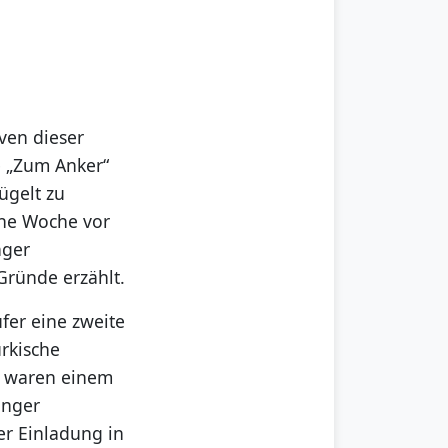
ven dieser
e „Zum Anker“
ügelt zu
ine Woche vor
nger
Gründe erzählt.
er eine zweite
ürkische
te waren einem
inger
ner Einladung in