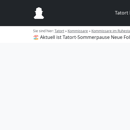
Tatort
Sie sind hier:
Tatort
»
Kommissare
»
Kommissare im Ruhest
🏖️ Aktuell ist Tatort-Sommerpause
Neue Fol