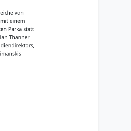
Leiche von
 mit einem
en Parka statt
tian Thanner
diendirektors,
himanskis