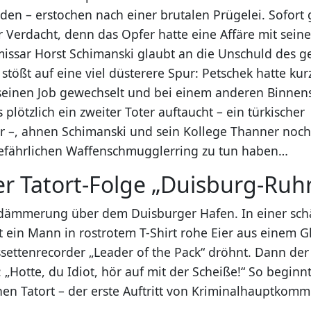
den – erstochen nach einer brutalen Prügelei. Sofort 
 Verdacht, denn das Opfer hatte eine Affäre mit seine
ssar Horst Schimanski glaubt an die Unschuld des g
tößt auf eine viel düsterere Spur: Petschek hatte kur
seinen Job gewechselt und bei einem anderen Binnens
 plötzlich ein zweiter Toter auftaucht – ein türkischer
r –, ahnen Schimanski und sein Kollege Thanner noch 
efährlichen Waffenschmugglerring zu tun haben…
er Tatort-Folge „Duisburg-Ruhr
ämmerung über dem Duisburger Hafen. In einer sch
 ein Mann in rostrotem T-Shirt rohe Eier aus einem G
settenrecorder „Leader of the Pack“ dröhnt. Dann der
 „Hotte, du Idiot, hör auf mit der Scheiße!“ So beginn
hen Tatort – der erste Auftritt von Kriminalhauptkomm