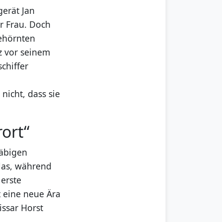
gerät Jan
r Frau. Doch
ehörnten
z vor seinem
chiffer
nicht, dass sie
ort“
äbigen
las, während
 erste
t eine neue Ära
issar Horst