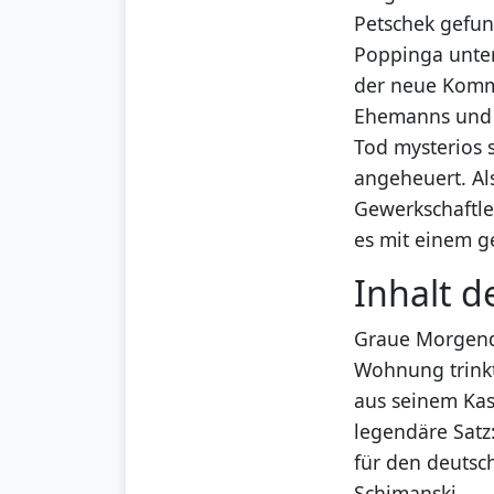
Petschek gefun
Poppinga unter
der neue Kommi
Ehemanns und s
Tod mysterios 
angeheuert. Als
Gewerkschaftle
es mit einem g
Inhalt d
Graue Morgend
Wohnung trinkt
aus seinem Kas
legendäre Satz:
für den deutsc
Schimanski.