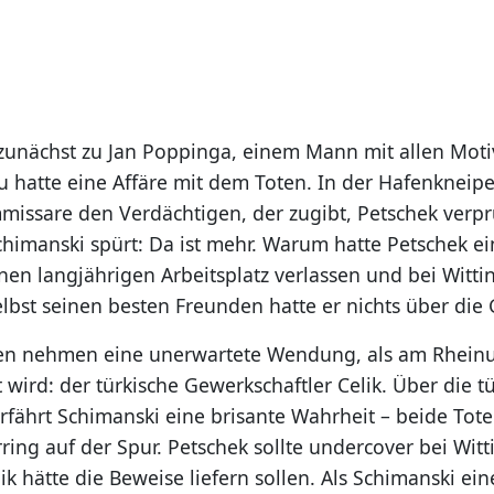
 zunächst zu Jan Poppinga, einem Mann mit allen Moti
au hatte eine Affäre mit dem Toten. In der Hafenkneip
mmissare den Verdächtigen, der zugibt, Petschek verpr
himanski spürt: Da ist mehr. Warum hatte Petschek e
nen langjährigen Arbeitsplatz verlassen und bei Witti
lbst seinen besten Freunden hatte er nichts über die 
en nehmen eine unerwartete Wendung, als am Rheinuf
 wird: der türkische Gewerkschaftler Celik. Über die t
rfährt Schimanski eine brisante Wahrheit – beide To
ing auf der Spur. Petschek sollte undercover bei Witt
ik hätte die Beweise liefern sollen. Als Schimanski ei