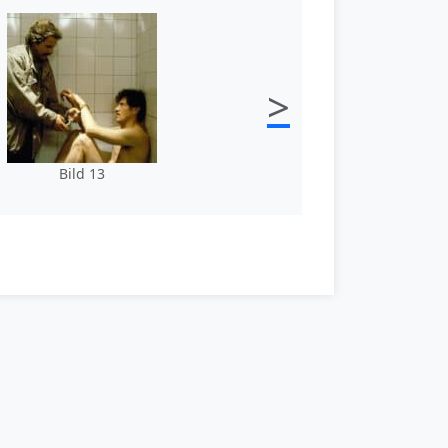
>
Bild 13