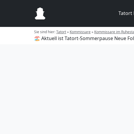
Tatort
Sie sind hier:
Tatort
»
Kommissare
»
Kommissare im Ruhest
🏖️ Aktuell ist Tatort-Sommerpause
Neue Fol