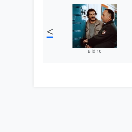
<
Bild 10