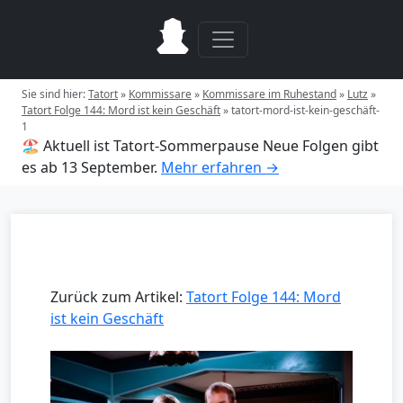
Sie sind hier:
Tatort
»
Kommissare
»
Kommissare im Ruhestand
»
Lutz
»
Tatort Folge 144: Mord ist kein Geschäft
»
tatort-mord-ist-kein-geschäft-
1
🏖️ Aktuell ist Tatort-Sommerpause
Neue Folgen gibt
es ab 13 September.
Mehr erfahren →
Zurück zum Artikel:
Tatort Folge 144: Mord
ist kein Geschäft