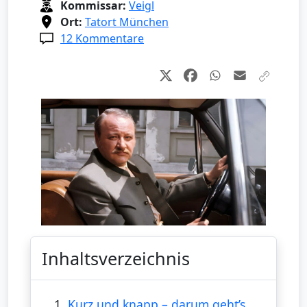
Kommissar:
Veigl
Ort:
Tatort München
12 Kommentare
Inhaltsverzeichnis
1.
Kurz und knapp – darum geht’s