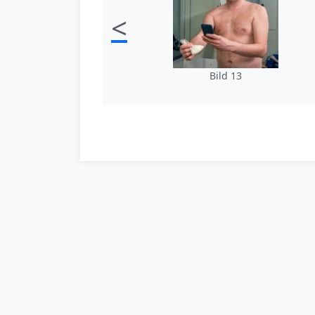
<
Bild 13