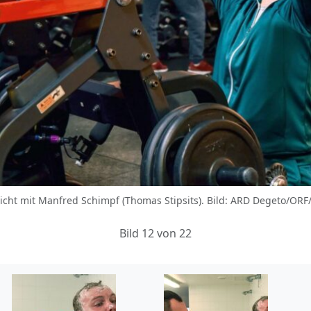
icht mit Manfred Schimpf (Thomas Stipsits). Bild: ARD Degeto/ORF
Bild 12 von 22