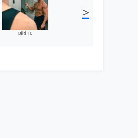
>
Bild 16