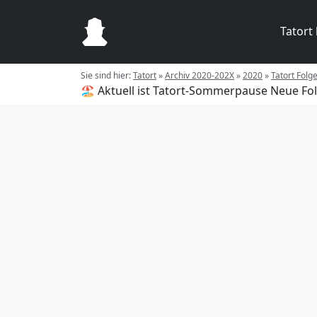
Tatort
Sie sind hier:
Tatort
»
Archiv 2020-202X
»
2020
»
Tatort Fol
🏖️ Aktuell ist Tatort-Sommerpause
Neue Fol