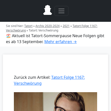
Sie sind hier:
Tatort
»
Archiv 2020-202X
»
2021
»
Tatort Folge 1167:
Verschwörung
»
Tatort: Verschwörung
🏖️ Aktuell ist Tatort-Sommerpause
Neue Folgen gibt
es ab 13 September.
Mehr erfahren →
Zurück zum Artikel:
Tatort Folge 1167:
Verschwörung