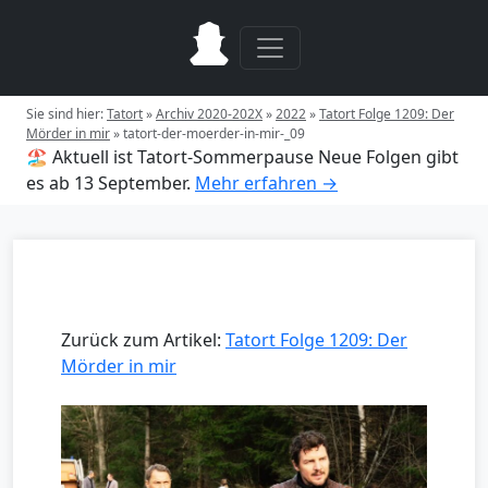
Sie sind hier:
Tatort
»
Archiv 2020-202X
»
2022
»
Tatort Folge 1209: Der
Mörder in mir
»
tatort-der-moerder-in-mir-_09
🏖️ Aktuell ist Tatort-Sommerpause
Neue Folgen gibt
es ab 13 September.
Mehr erfahren →
Zurück zum Artikel:
Tatort Folge 1209: Der
Mörder in mir