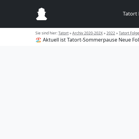
Tatort
Sie sind hier:
Tatort
»
Archiv 2020-202X
»
2022
»
Tatort Folg
🏖️ Aktuell ist Tatort-Sommerpause
Neue Fol