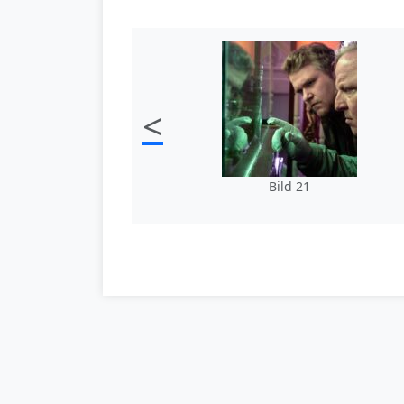
<
Bild 21