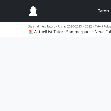
Tatort
Sie sind hier:
Tatort
»
Archiv 2020-202X
»
2022
»
Tatort Folg
🏖️ Aktuell ist Tatort-Sommerpause
Neue Fol