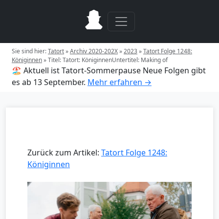
Sie sind hier:
Tatort
»
Archiv 2020-202X
»
2023
»
Tatort Folge 1248:
Königinnen
»
Titel: Tatort: KöniginnenUntertitel: Making of
🏖️ Aktuell ist Tatort-Sommerpause
Neue Folgen gibt
es ab 13 September.
Mehr erfahren →
Zurück zum Artikel:
Tatort Folge 1248:
Königinnen