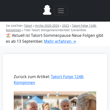
Sie sind hier:
Tatort
»
Archiv 2020-202X
»
2023
»
Tatort Folge 1248:
Königinnen
»
Titel: Tatort: KöniginnenUntertitel: Szenenfoto
🏖️ Aktuell ist Tatort-Sommerpause
Neue Folgen gibt
es ab 13 September.
Mehr erfahren →
Zurück zum Artikel:
Tatort Folge 1248:
Königinnen