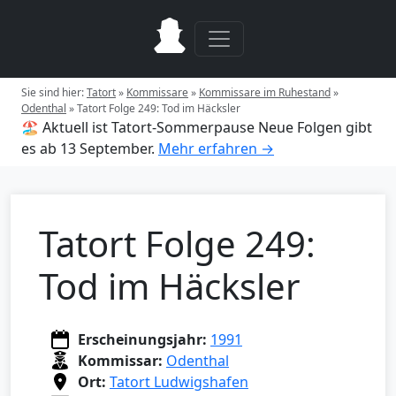
Sie sind hier:
Tatort
»
Kommissare
»
Kommissare im Ruhestand
»
Odenthal
»
Tatort Folge 249: Tod im Häcksler
🏖️ Aktuell ist Tatort-Sommerpause
Neue Folgen gibt
es ab 13 September.
Mehr erfahren →
Tatort Folge 249:
Tod im Häcksler
Erscheinungsjahr:
1991
Kommissar:
Odenthal
Ort:
Tatort Ludwigshafen