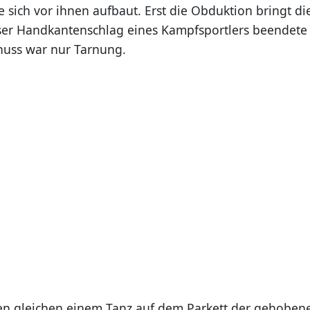
e sich vor ihnen aufbaut. Erst die Obduktion bringt d
ziser Handkantenschlag eines Kampfsportlers beendete
huss war nur Tarnung.
en gleichen einem Tanz auf dem Parkett der gehobene