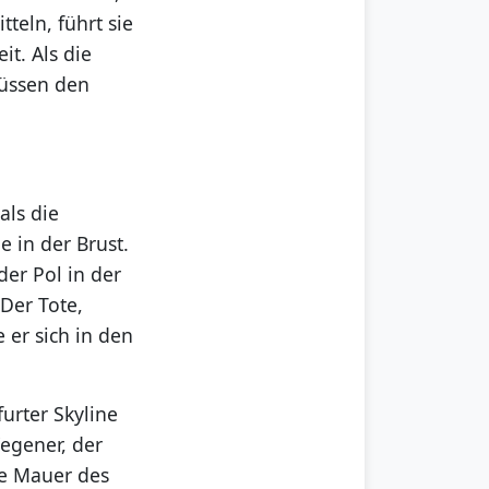
teln, führt sie
t. Als die
müssen den
als die
e in der Brust.
er Pol in der
 Der Tote,
 er sich in den
urter Skyline
egener, der
ie Mauer des