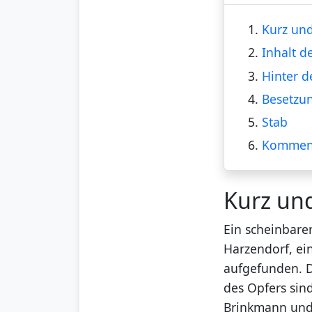
1.
Kurz und
2.
Inhalt d
3.
Hinter d
4.
Besetzu
5.
Stab
6.
Kommen
Kurz un
Ein scheinbare
Harzendorf, ein
aufgefunden. D
des Opfers sin
Brinkmann und 