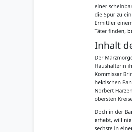
einer scheinba
die Spur zu ei
Ermittler eine
Täter finden,
Inhalt d
Der Märzmorgen
Haushälterin ih
Kommissar Brin
hektischen Ban
Norbert Harzen
obersten Kreis
Doch in der Ban
erhebt, will n
sechste in ein