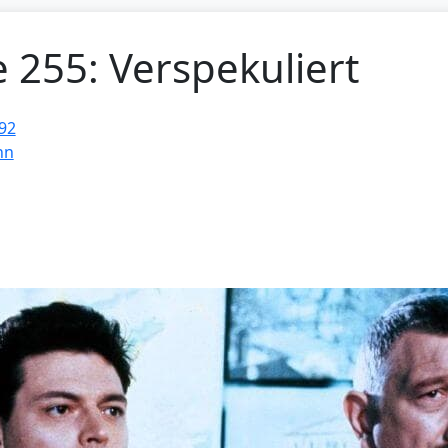
e 255: Verspekuliert
92
nn