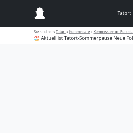
Tatort
Sie sind hier:
Tatort
»
Kommissare
»
Kommissare im Ruhest
🏖️ Aktuell ist Tatort-Sommerpause
Neue Fol