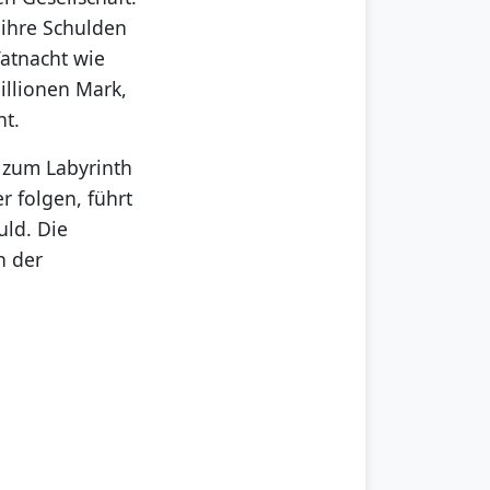
 ihre Schulden
Tatnacht wie
illionen Mark,
ht.
 zum Labyrinth
 folgen, führt
uld. Die
n der