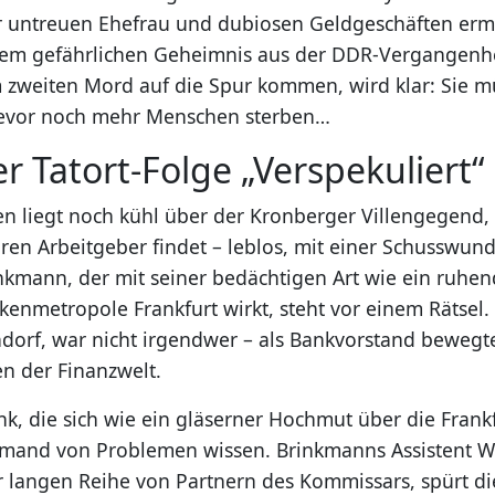
r untreuen Ehefrau und dubiosen Geldgeschäften ermit
nem gefährlichen Geheimnis aus der DDR-Vergangenhei
m zweiten Mord auf die Spur kommen, wird klar: Sie 
 bevor noch mehr Menschen sterben…
er Tatort-Folge „Verspekuliert“
 liegt noch kühl über der Kronberger Villengegend, 
ren Arbeitgeber findet – leblos, mit einer Schusswund
kmann, der mit seiner bedächtigen Art wie ein ruhend
kenmetropole Frankfurt wirkt, steht vor einem Rätsel.
dorf, war nicht irgendwer – als Bankvorstand bewegte
en der Finanzwelt.
k, die sich wie ein gläserner Hochmut über die Frankf
iemand von Problemen wissen. Brinkmanns Assistent W
er langen Reihe von Partnern des Kommissars, spürt d