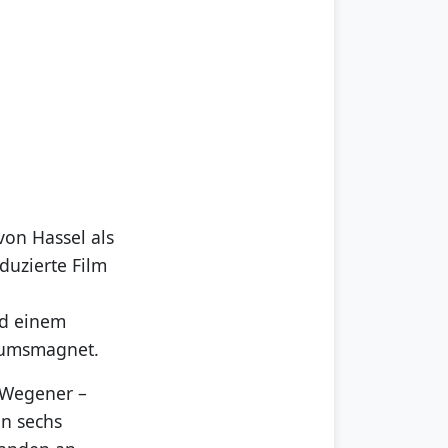
 von Hassel als
uzierte Film
nd einem
ikumsmagnet.
n Wegener –
on sechs