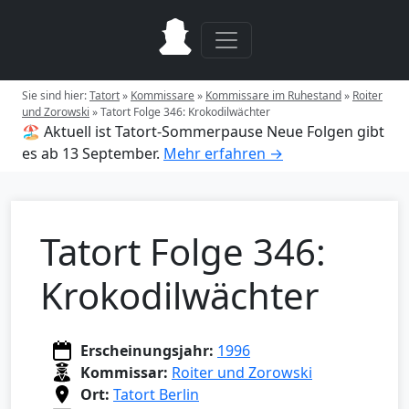
Sie sind hier:
Tatort
»
Kommissare
»
Kommissare im Ruhestand
»
Roiter
und Zorowski
»
Tatort Folge 346: Krokodilwächter
🏖️ Aktuell ist Tatort-Sommerpause
Neue Folgen gibt
es ab 13 September.
Mehr erfahren →
Tatort Folge 346:
Krokodilwächter
Erscheinungsjahr:
1996
Kommissar:
Roiter und Zorowski
Ort:
Tatort Berlin