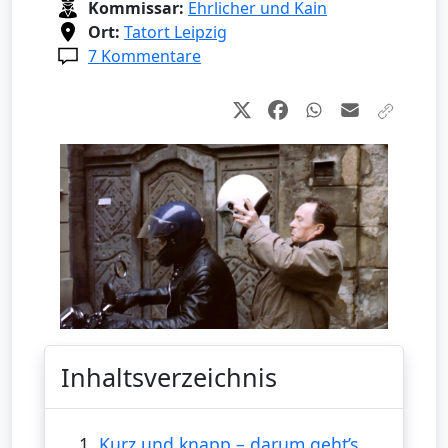
Kommissar:
Ehrlicher und Kain
Ort:
Tatort Leipzig
7 Kommentare
Inhaltsverzeichnis
1.
Kurz und knapp – darum geht’s