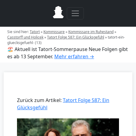
Sie sind hier:
Tatort
»
Kommissare
»
Kommissare im Ruhestand
»
Casstorff und Holicek
»
Tatort Folge 587: Ein Glücksgefühl
»
tatort-ein-
gluecksgefuehl- (13)
🏖️ Aktuell ist Tatort-Sommerpause
Neue Folgen gibt
es ab 13 September.
Mehr erfahren →
Zurück zum Artikel:
Tatort Folge 587: Ein
Glücksgefühl