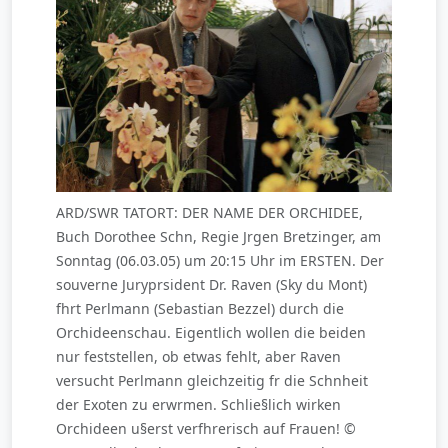
ARD/SWR TATORT: DER NAME DER ORCHIDEE,
Buch Dorothee Schn, Regie Jrgen Bretzinger, am
Sonntag (06.03.05) um 20:15 Uhr im ERSTEN. Der
souverne Juryprsident Dr. Raven (Sky du Mont)
fhrt Perlmann (Sebastian Bezzel) durch die
Orchideenschau. Eigentlich wollen die beiden
nur feststellen, ob etwas fehlt, aber Raven
versucht Perlmann gleichzeitig fr die Schnheit
der Exoten zu erwrmen. Schlie§lich wirken
Orchideen u§erst verfhrerisch auf Frauen! ©