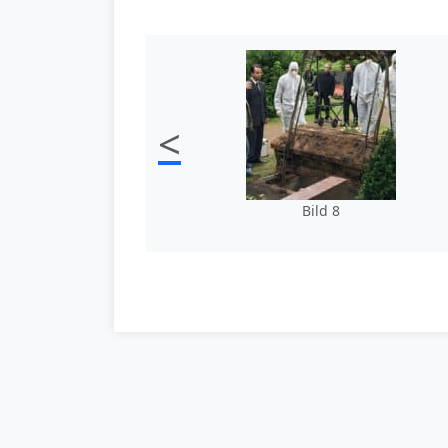
<
Bild 8