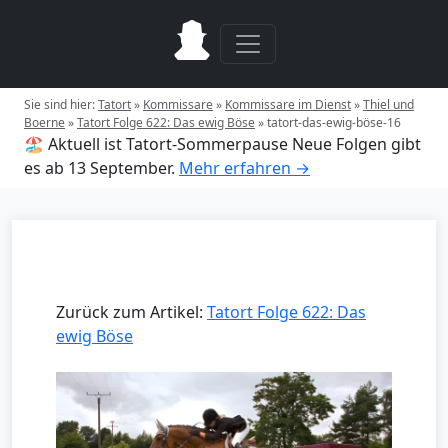
Sie sind hier:
Tatort
»
Kommissare
»
Kommissare im Dienst
»
Thiel und
Boerne
»
Tatort Folge 622: Das ewig Böse
»
tatort-das-ewig-böse-16
🏖️ Aktuell ist Tatort-Sommerpause
Neue Folgen gibt
es ab 13 September.
Mehr erfahren →
Zurück zum Artikel:
Tatort Folge 622: Das
ewig Böse