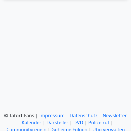
© Tatort-Fans |
Impressum
|
Datenschutz
|
Newsletter
|
Kalender
|
Darsteller
|
DVD
|
Polizeiruf
|
Communityregeln
|
Geheime Folgen
|
Utiq verwalten