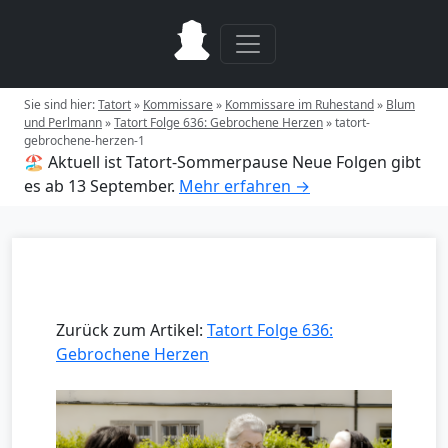
Sie sind hier:
Tatort
»
Kommissare
»
Kommissare im Ruhestand
»
Blum
und Perlmann
»
Tatort Folge 636: Gebrochene Herzen
»
tatort-
gebrochene-herzen-1
🏖️ Aktuell ist Tatort-Sommerpause
Neue Folgen gibt
es ab 13 September.
Mehr erfahren →
Zurück zum Artikel:
Tatort Folge 636:
Gebrochene Herzen