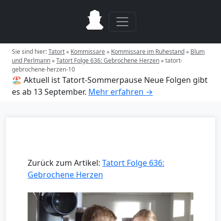
Sie sind hier:
Tatort
»
Kommissare
»
Kommissare im Ruhestand
»
Blum
und Perlmann
»
Tatort Folge 636: Gebrochene Herzen
»
tatort-
gebrochene-herzen-10
🏖️ Aktuell ist Tatort-Sommerpause
Neue Folgen gibt
es ab 13 September.
Mehr erfahren →
Zurück zum Artikel:
Tatort Folge 636:
Gebrochene Herzen