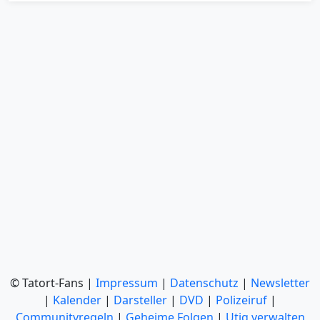
© Tatort-Fans |
Impressum
|
Datenschutz
|
Newsletter
|
Kalender
|
Darsteller
|
DVD
|
Polizeiruf
|
Communityregeln
|
Geheime Folgen
|
Utiq verwalten