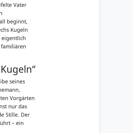
felte Vater
n
ll beginnt,
sechs Kugeln
 eigentlich
 familiären
6 Kugeln“
ibe seines
inemann,
gten Vorgärten
nst nur das
 Stille. Der
ührt – ein