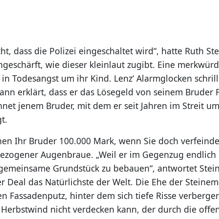
ht, dass die Polizei eingeschaltet wird“, hatte Ruth S
geschärft, wie dieser kleinlaut zugibt. Eine merkwür
 in Todesangst um ihr Kind. Lenz‘ Alarmglocken schrill
ann erklärt, dass er das Lösegeld von seinem Bruder F
net jenem Bruder, mit dem er seit Jahren im Streit um
t.
nen Ihr Bruder 100.000 Mark, wenn Sie doch verfeindet
ezogener Augenbraue. „Weil er im Gegenzug endlich 
gemeinsame Grundstück zu bebauen“, antwortet Stei
r Deal das Natürlichste der Welt. Die Ehe der Steinem
n Fassadenputz, hinter dem sich tiefe Risse verbergen 
 Herbstwind nicht verdecken kann, der durch die offe