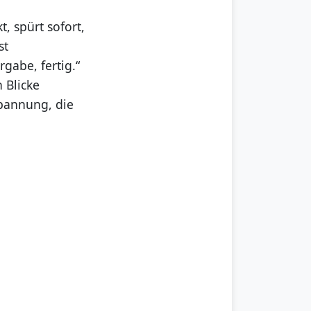
, spürt sofort,
st
gabe, fertig.“
 Blicke
pannung, die