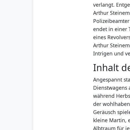
verlangt. Entge
Arthur Steinem
Polizeibeamter
endet in einer 
eines Revolvers
Arthur Steinema
Intrigen und 
Inhalt d
Angespannt sta
Dienstwagens a
während Herbst
der wohlhabend
Geräusch spiel
kleine Martin, 
Albtraum für je