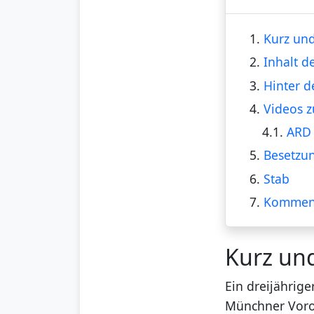
1.
Kurz und
2.
Inhalt d
3.
Hinter d
4.
Videos z
4.1.
ARD 
5.
Besetzu
6.
Stab
7.
Kommen
Kurz un
Ein dreijährig
Münchner Voror