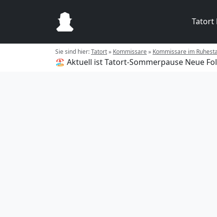
Tatort
Sie sind hier:
Tatort
»
Kommissare
»
Kommissare im Ruhest
🏖️ Aktuell ist Tatort-Sommerpause
Neue Fol