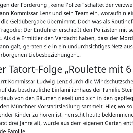
gen der Forderung „keine Polizei“ schaltet der verzwei
ann Kommissar Lenz und sein Team ein, woraufhin ei
 die Geldübergabe übernimmt. Doch was als Routinefa
Tragödie: Der Entführer erschießt den Polizisten mit 
. Als die Ermittler den Verdacht haben, dass der Mord
nn galt, geraten sie in ein undurchsichtiges Netz aus
verborgenen Liebesbeziehungen…
er Tatort-Folge „Roulette mit 
rrt Kommissar Ludwig Lenz durch die Windschutzsche
uf das beschauliche Einfamilienhaus der Familie Ste
laub von den Bäumen rieselt und sich in den gepfle
en Münchner Vorstadtsiedlung sammelt. Hier, wo so
ender Kinder zu hören ist, herrscht heute beklemmende
erst drei Jahre alt, wurde aus dem eigenen Garten entf
de Familie.