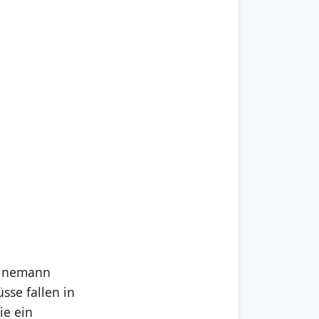
teinemann
üsse fallen in
ie ein