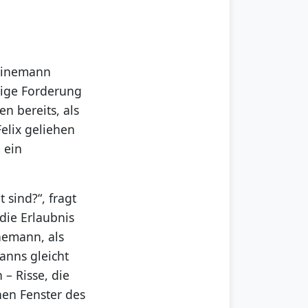
teinemann
dige Forderung
en bereits, als
elix geliehen
 ein
 sind?“, fragt
die Erlaubnis
nemann, als
anns gleicht
– Risse, die
nen Fenster des