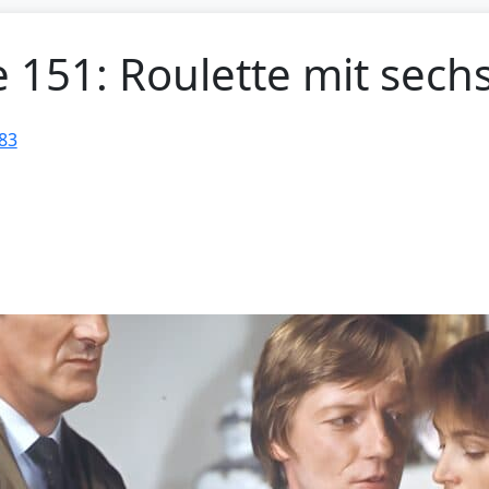
e 151: Roulette mit sech
83