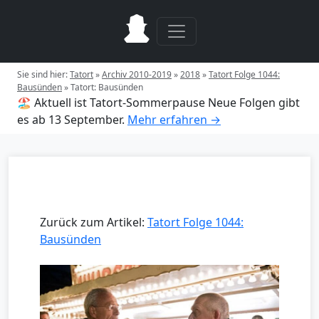
Sie sind hier:
Tatort
»
Archiv 2010-2019
»
2018
»
Tatort Folge 1044:
Bausünden
»
Tatort: Bausünden
🏖️ Aktuell ist Tatort-Sommerpause
Neue Folgen gibt
es ab 13 September.
Mehr erfahren →
Zurück zum Artikel:
Tatort Folge 1044:
Bausünden