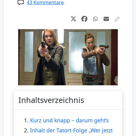
43 Kommentare
Inhaltsverzeichnis
1.
Kurz und knapp – darum geht’s
2.
Inhalt der Tatort-Folge „Wer jetzt