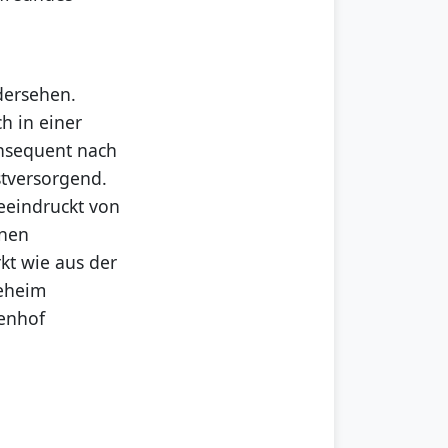
dersehen.
h in einer
onsequent nach
stversorgend.
beeindruckt von
inen
t wie aus der
geheim
ienhof