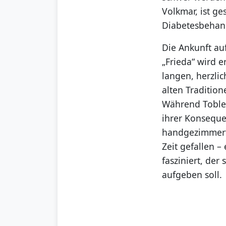
Volkmar, ist ge
Diabetesbehan
Die Ankunft au
„Frieda“ wird e
langen, herzli
alten Traditio
Während Tobler
ihrer Konseque
handgezimmert
Zeit gefallen 
fasziniert, der
aufgeben soll.