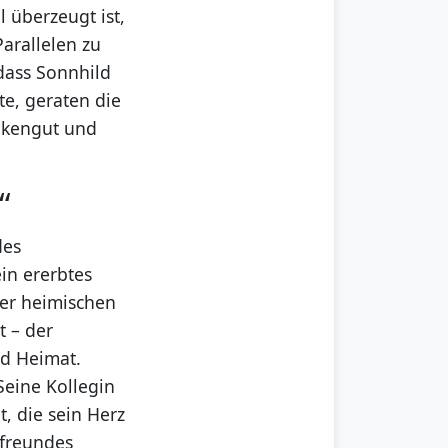
l überzeugt ist,
arallelen zu
 dass Sonnhild
e, geraten die
ankengut und
“
des
in ererbtes
iner heimischen
t – der
nd Heimat.
Seine Kollegin
t, die sein Herz
lfreundes