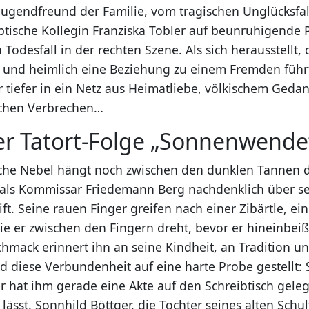
 Jugendfreund der Familie, vom tragischen Unglücksfal
eptische Kollegin Franziska Tobler auf beunruhigende P
Todesfall in der rechten Szene. Als sich herausstellt,
und heimlich eine Beziehung zu einem Fremden führt
r tiefer in ein Netz aus Heimatliebe, völkischem Ged
ichen Verbrechen…
er Tatort-Folge „Sonnenwende
che Nebel hängt noch zwischen den dunklen Tannen 
als Kommissar Friedemann Berg nachdenklich über se
ift. Seine rauen Finger greifen nach einer Zibärtle, e
ie er zwischen den Fingern dreht, bevor er hineinbeiß
chmack erinnert ihn an seine Kindheit, an Tradition u
d diese Verbundenheit auf eine harte Probe gestellt: 
r hat ihm gerade eine Akte auf den Schreibtisch geleg
ässt. Sonnhild Böttger, die Tochter seines alten Schu