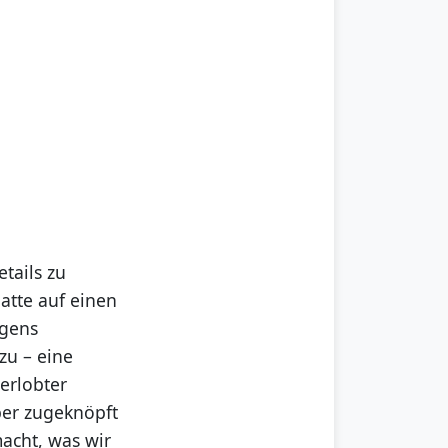
tails zu
atte auf einen
igens
zu – eine
erlobter
ber zugeknöpft
acht, was wir