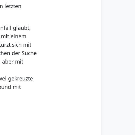
n letzten
fall glaubt,
e mit einem
rzt sich mit
ichen der Suche
 aber mit
wei gekreuzte
reund mit