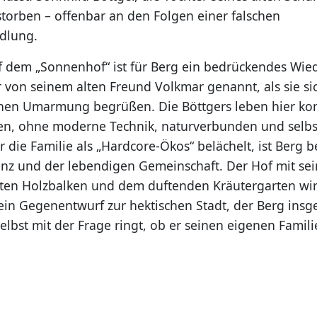
storben – offenbar an den Folgen einer falschen
dlung.
f dem „Sonnenhof“ ist für Berg ein bedrückendes Wie
r von seinem alten Freund Volkmar genannt, als sie sic
chen Umarmung begrüßen. Die Böttgers leben hier k
nen, ohne moderne Technik, naturverbunden und selb
 die Familie als „Hardcore-Ökos“ belächelt, ist Berg 
nz und der lebendigen Gemeinschaft. Der Hof mit se
en Holzbalken und dem duftenden Kräutergarten wirk
– ein Gegenentwurf zur hektischen Stadt, der Berg ins
 selbst mit der Frage ringt, ob er seinen eigenen Famil