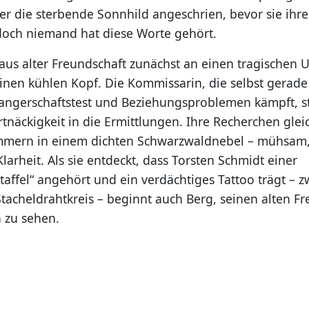
 er die sterbende Sonnhild angeschrien, bevor sie ihre
doch niemand hat diese Worte gehört.
us alter Freundschaft zunächst an einen tragischen Un
einen kühlen Kopf. Die Kommissarin, die selbst gerad
angerschaftstest und Beziehungsproblemen kämpft, stü
tnäckigkeit in die Ermittlungen. Ihre Recherchen gle
immern in einem dichten Schwarzwaldnebel – mühsam,
arheit. Als sie entdeckt, dass Torsten Schmidt einer
affel“ angehört und ein verdächtiges Tattoo trägt – z
Stacheldrahtkreis – beginnt auch Berg, seinen alten F
 zu sehen.