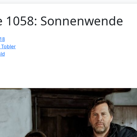
ge 1058: Sonnenwende
18
 Tobler
ld