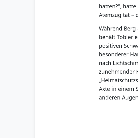
hatten?“, hatte
Atemzug tat – 
Während Berg a
behält Tobler 
positiven Schw
besonderer Har
nach Lichtsch
zunehmender Kl
„Heimatschutzst
Äxte in einem 
anderen Augen