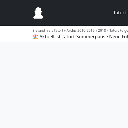
Tatort
Sie sind hier:
Tatort
»
Archiv 2010-2019
»
2018
»
Tatort Fol
🏖️ Aktuell ist Tatort-Sommerpause
Neue Fol