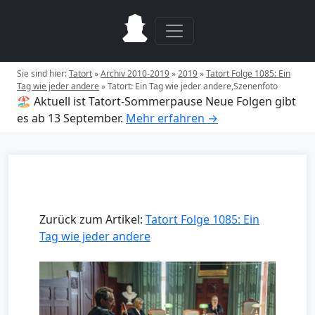
Sie sind hier:
Tatort
»
Archiv 2010-2019
»
2019
»
Tatort Folge 1085: Ein
Tag wie jeder andere
»
Tatort: Ein Tag wie jeder andere,Szenenfoto
🏖️ Aktuell ist Tatort-Sommerpause
Neue Folgen gibt
es ab 13 September.
Mehr erfahren →
Zurück zum Artikel:
Tatort Folge 1085: Ein
Tag wie jeder andere